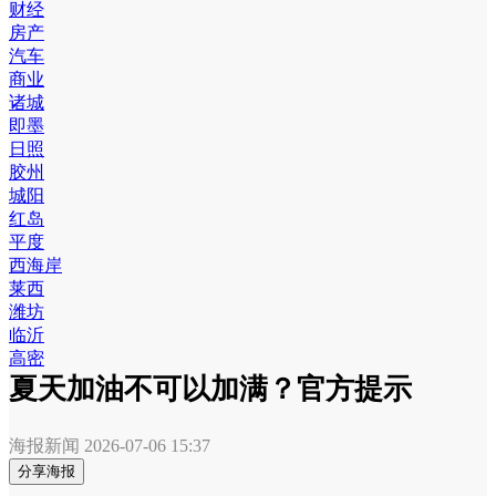
财经
房产
汽车
商业
诸城
即墨
日照
胶州
城阳
红岛
平度
西海岸
莱西
潍坊
临沂
高密
夏天加油不可以加满？官方提示
海报新闻
2026-07-06 15:37
分享海报