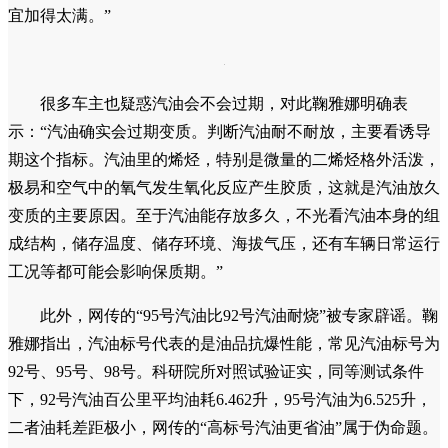
宜加得太满。”
很多车主也疑惑汽油会不会过期，对此鞠雅娜明确表
示：“汽油确实会过期变质。判断汽油耐不耐放，主要看诱导
期这个指标。汽油里的烯烃，特别是微量的二烯烃格外活泼，
极易和空气中的氧气发生氧化反应产生胶质，这就是汽油放久
变质的主要原因。至于汽油能存放多久，不光看汽油本身的组
成结构，储存温度、储存环境、海拔气压，还有车辆日常运行
工况等都可能会影响保质期。”
此外，网传的“95号汽油比92号汽油耐烧”被专家辟谣。鞠
雅娜指出，汽油标号代表的是油品抗爆性能，常见汽油标号为
92号、95号、98号。科研院所对照试验证实，同等测试条件
下，92号汽油百公里平均油耗6.462升，95号汽油为6.525升，
二者油耗差距极小，网传的“高标号汽油更省油”属于伪命题。